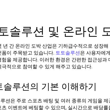
토솔루션 및 온라인 
몇 년 간 온라인 도박 산업은 기하급수적으로 성장해
랫폼이 주목받고 있습니다.
은 사용자에게
토토솔루션
경험을 제공합니다. 이러한 환경은 간편한 접근성과
적극적으로 참여할 수 있게 해주고 있습니다.
토솔루션의 기본 이해하기
루션은 주로 스포츠 배팅 및 여러 종류의 게임을 
포츠 이벤트에 베팅할 수 있으며, 실시간으로 배당률을