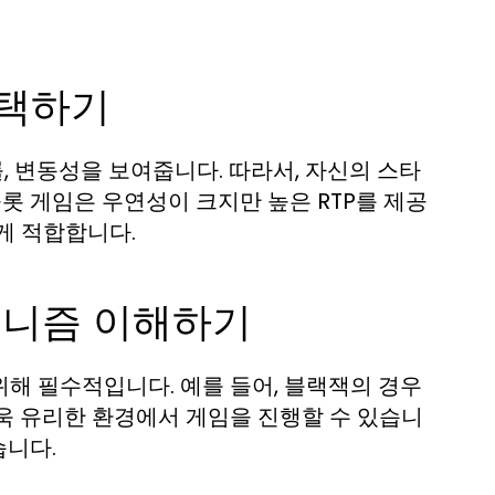
선택하기
 변동성을 보여줍니다. 따라서, 자신의 스타
슬롯 게임은 우연성이 크지만 높은 RTP를 제공
게 적합합니다.
커니즘 이해하기
해 필수적입니다. 예를 들어, 블랙잭의 경우
욱 유리한 환경에서 게임을 진행할 수 있습니
습니다.