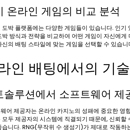
기 온라인 게임의 비교 분석
 도박 플랫폼에는 다양한 게임들이 있습니다. 인기 
도박 방식과 전략을 비교하여 어떤 게임이 자신에게 
자신의 배팅 스타일에 맞는 게임을 선택할 수 있습니
라인 배팅에서의 기술
토솔루션에서 소프트웨어 제
웨어 제공자는 온라인 카지노의 성패에 중요한 영향을
 모두 제공자의 시스템에 직결되기 때문에, 신뢰할
좋습니다. RNG(무작위 수 생성기)가 제대로 작동