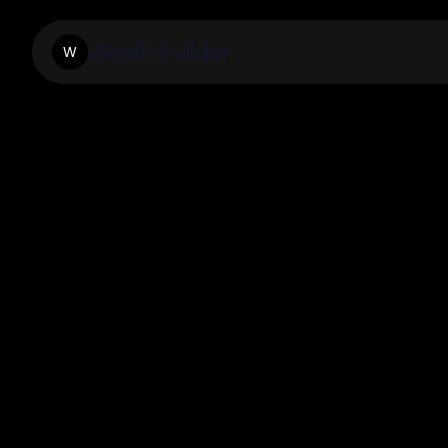
Wealthbuilder
W