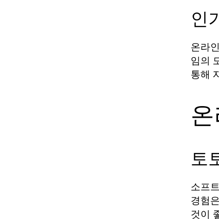
인
온라인
임의 
통해 
온
토
소프트
경험은
것이 