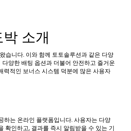
도박 소개
 왔습니다. 이와 함께 토토솔루션과 같은 다양
 다양한 배팅 옵션과 더불어 안전하고 즐거운
 매력적인 보너스 시스템 덕분에 많은 사용자
제공하는 온라인 플랫폼입니다. 사용자는 다양
 확인하고, 결과를 즉시 알림받을 수 있는 기