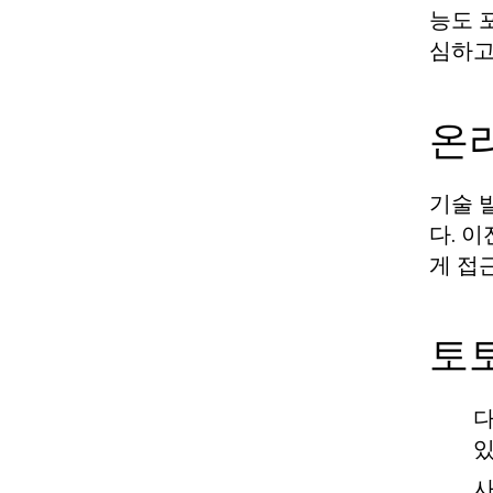
능도 
심하고
온
기술 
다. 
게 접
토
다
있
사