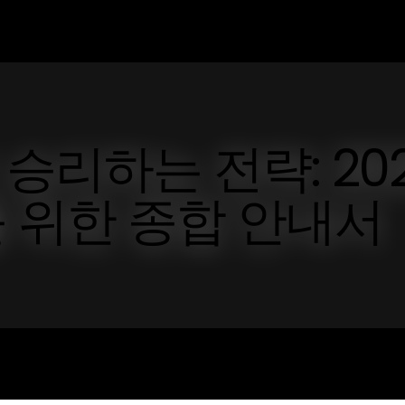
리하는 전략: 20
 위한 종합 안내서