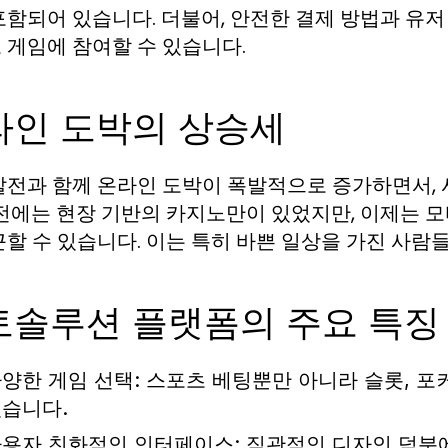
포함되어 있습니다. 더불어, 안전한 결제 방법과 유
 게임에 참여할 수 있습니다.
라인 도박의 상승세
발전과 함께 온라인 도박이 폭발적으로 증가하면서,
이전에는 현장 기반의 카지노만이 있었지만, 이제는 
근할 수 있습니다. 이는 특히 바쁜 일상을 가진 사람
토솔루션 플랫폼의 주요 특징
양한 게임 선택:
스포츠 베팅뿐만 아니라 슬롯, 포
습니다.
용자 친화적인 인터페이스:
직관적인 디자인 덕분에