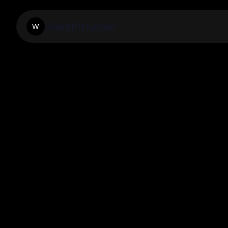
Wealthbuilder
W