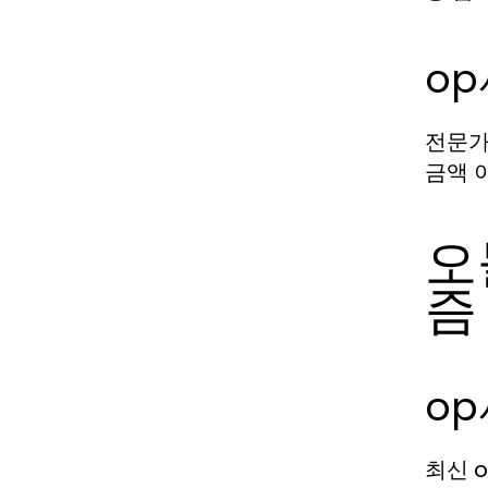
o
전문가
금액 
오
즘
o
최신 