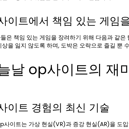
p사이트에서 책임 있는 게임을
들은 책임 있는 게임을 장려하기 위해 다음과 같은 
이상을 잃지 않도록 하며, 도박은 오락으로 즐길 뿐 
늘날 op사이트의 재
p사이트 경험의 최신 기술
op사이트는 가상 현실(VR)과 증강 현실(AR)을 