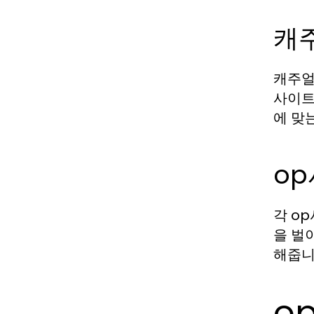
캐
캐주얼
사이트
에 맞
op
각 o
을 벌
해줍니
o