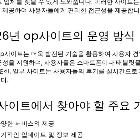
고 업체를 찾을 수 있게 도와줍니다. 이러한 사이트는 
 제공하여 사용자들에게 편리한 접근성을 제공합니
26년 op사이트의 운영 방식
op사이트는 더욱 발전된 기술을 활용하여 사용자 경
근성을 지원하며, 사용자들은 스마트폰이나 태블릿을
 또한, 일부 사이트는 사용자들의 후기를 실시간으로 
다.
p사이트에서 찾아야 할 주요 
양한 서비스의 제공
기적인 업데이트 및 정보 제공