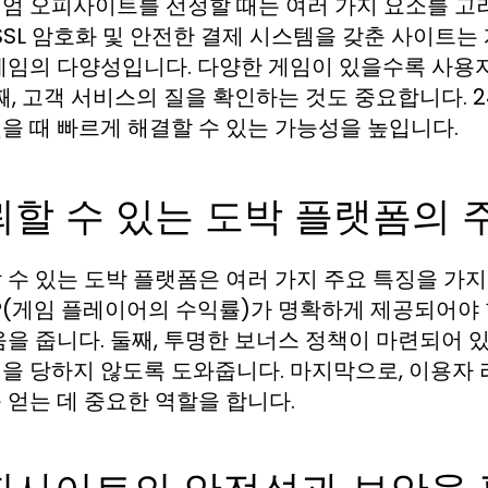
엄 오피사이트를 선정할 때는 여러 가지 요소를 고려
 SSL 암호화 및 안전한 결제 시스템을 갖춘 사이트는
게임의 다양성입니다. 다양한 게임이 있을수록 사용자
셋째, 고객 서비스의 질을 확인하는 것도 중요합니다.
을 때 빠르게 해결할 수 있는 가능성을 높입니다.
할 수 있는 도박 플랫폼의 
 수 있는 도박 플랫폼은 여러 가지 주요 특징을 가지
TP(게임 플레이어의 수익률)가 명확하게 제공되어야
움을 줍니다. 둘째, 투명한 보너스 정책이 마련되어 
을 당하지 않도록 도와줍니다. 마지막으로, 이용자 
 얻는 데 중요한 역할을 합니다.