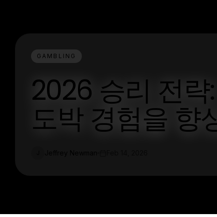
GAMBLING
2026 승리 전
도박 경험을 향
Jeffrey Newman
Feb 14, 2026
J