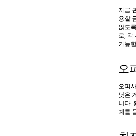
자금 
용할 
않도록
로, 
가능합
오
오피사
낮은 
니다.
예를 