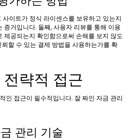
평가하는 방법
그 사이트가 정식 라이센스를 보유하고 있는지
 증거입니다. 둘째, 사용자 리뷰를 통해 이용
로 제공되는지 확인함으로써 손해를 보지 않도
 신뢰할 수 있는 결제 방법을 사용하는가를 확
 전략적 접근
인 접근이 필수적입니다. 잘 짜인 자금 관리
금 관리 기술