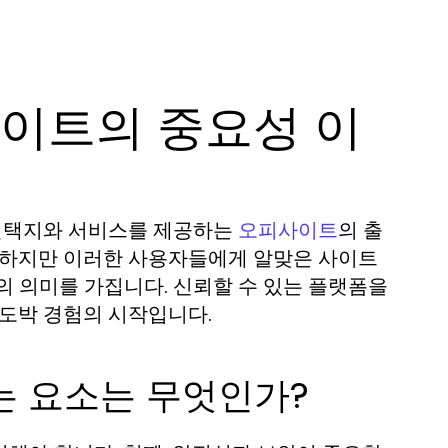
이트의 중요성 이
 선택지와 서비스를 제공하는
의 출
오피사이트
. 하지만 이러한 사용자들에게 알맞은 사이트
의 의미를 가집니다. 신뢰할 수 있는 플랫폼을
 도박 경험의 시작입니다.
 요소는 무엇인가?