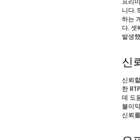
프리미
니다.
하는 
다. 
발생했
신뢰
신뢰할
한 R
데 도
불이익
신뢰를