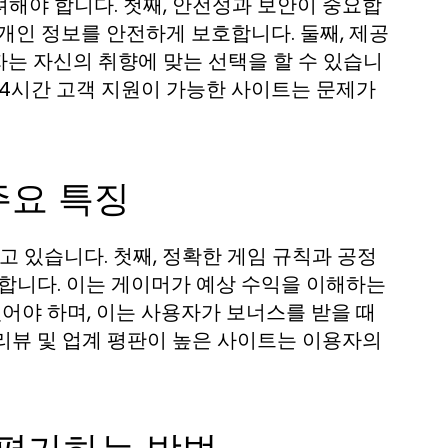
해야 합니다. 첫째, 안전성과 보안이 중요합
 개인 정보를 안전하게 보호합니다. 둘째, 제공
는 자신의 취향에 맞는 선택을 할 수 있습니
 24시간 고객 지원이 가능한 사이트는 문제가
주요 특징
고 있습니다. 첫째, 정확한 게임 규칙과 공정
 합니다. 이는 게이머가 예상 수익을 이해하는
있어야 하며, 이는 사용자가 보너스를 받을 때
리뷰 및 업계 평판이 높은 사이트는 이용자의