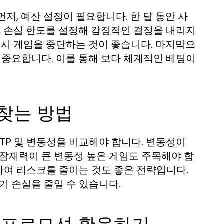
저, 예산 설정이 필요합니다. 한 달 동안 사
, 손실 한도를 설정해 감정적인 결정을 내리지
즉시 게임을 중단하는 것이 좋습니다. 마지막으
 중요합니다. 이를 통해 보다 체계적인 베팅이
찾는 방법
TP 및 변동성을 비교해야 합니다. 변동성이
 잠재력이 큰 변동성 높은 게임도 주목해야 합
하여 리스크를 줄이는 것도 좋은 전략입니다.
기 손실을 줄일 수 있습니다.